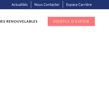
Actualités
Nous Contacter
Espace Carrière
IES RENOUVELABLES
SOUFFLE D’ESPOIR
×768.jpg