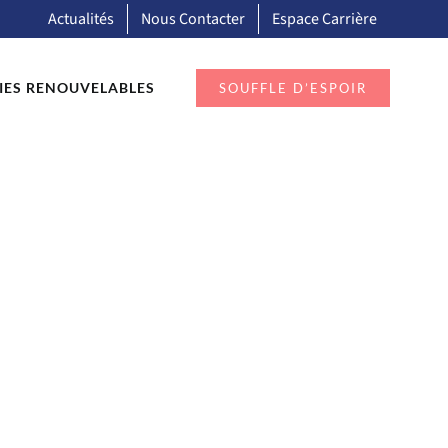
Actualités
Nous Contacter
Espace Carrière
IES RENOUVELABLES
SOUFFLE D’ESPOIR
-enfant-
a