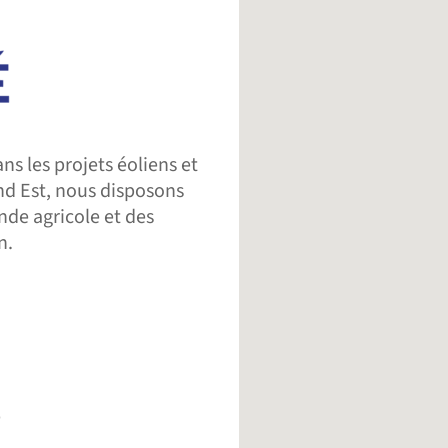
ns les projets éoliens et
nd Est, nous disposons
de agricole et des
n.
e