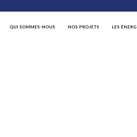
QUI SOMMES-NOUS
NOS PROJETS
LES ÉNERG
taisme-femme
674ef5db0499