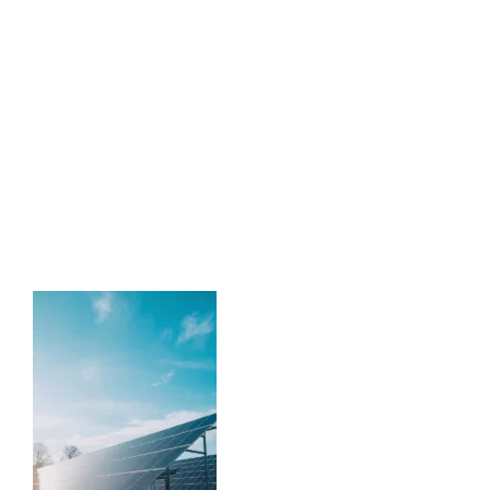
674ef5dae3cb8