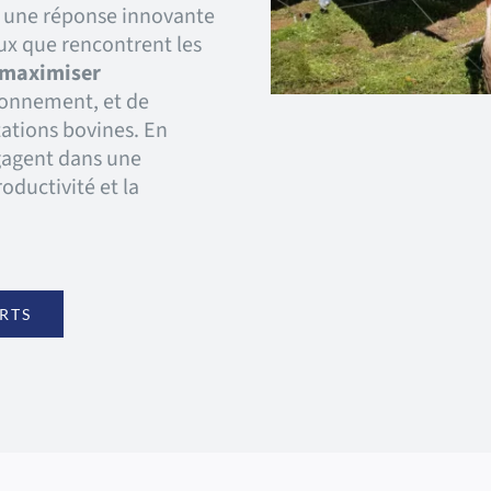
c une réponse innovante
x que rencontrent les
maximiser
ironnement, et de
itations bovines. En
ngagent dans une
oductivité et la
RTS