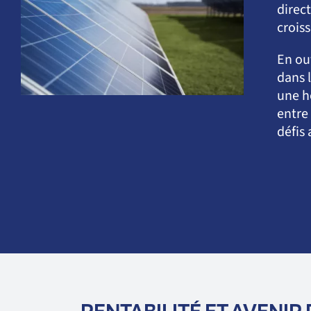
direct
crois
En ou
dans 
une h
entre
défis
RENTABILITÉ ET AVENIR