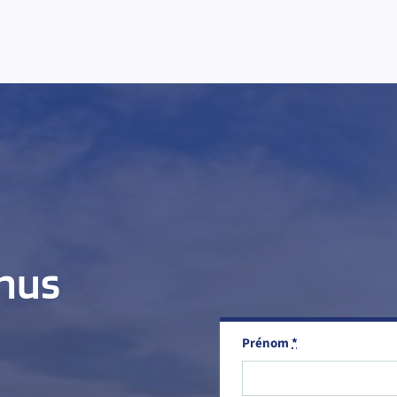
enus
Prénom
*