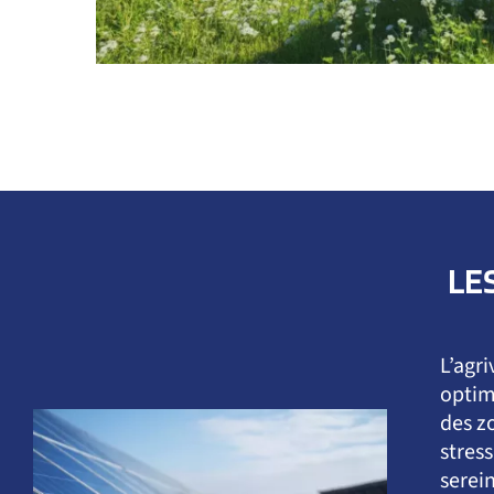
LE
L’agr
optimi
des z
stres
serei