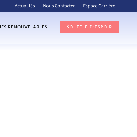
Actualités
Nous Contacter
Espace Carrière
IES RENOUVELABLES
SOUFFLE D’ESPOIR
TAÏSME BOVIN
GE