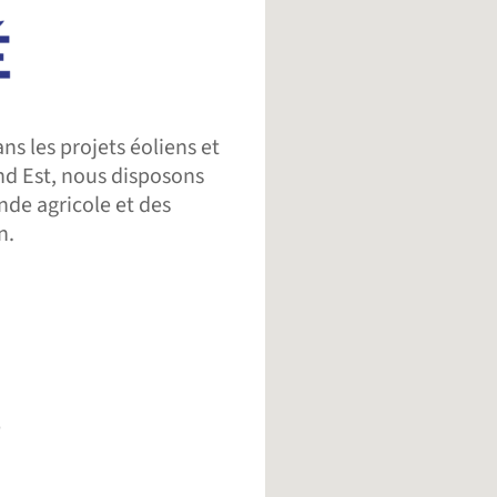
ns les projets éoliens et
nd Est, nous disposons
de agricole et des
n.
e