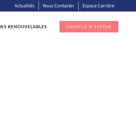
Actualités
Nous Contacter
Espace Carrière
IES RENOUVELABLES
SOUFFLE D’ESPOIR
s nous