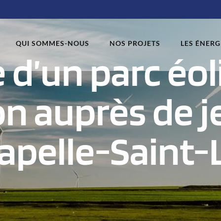
QUI SOMMES-NOUS
NOS PROJETS
LES ÉNERG
e d’un parc éol
on auprès de j
apelle-Saint-